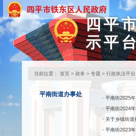
四平
示平
当前位置：
首页
>
政务
>
专题
>
行政执法平台
平南街道办事处
平南街2025
平南街2024
关于乡镇街道
平南街202