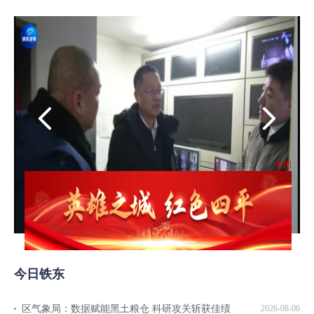
关闭
今日铁东
区气象局：数据赋能黑土粮仓 科研攻关斩获佳绩
2026-08-06