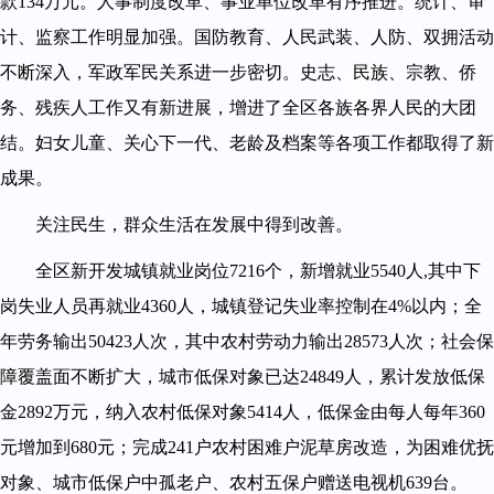
款134万元。人事制度改革、事业单位改革有序推进。统计、审
计、监察工作明显加强。国防教育、人民武装、人防、双拥活动
不断深入，军政军民关系进一步密切。史志、民族、宗教、侨
务、残疾人工作又有新进展，增进了全区各族各界人民的大团
结。妇女儿童、关心下一代、老龄及档案等各项工作都取得了新
成果。
关注民生，群众生活在发展中得到改善。
全区新开发城镇就业岗位7216个，新增就业5540人,其中下
岗失业人员再就业4360人，城镇登记失业率控制在4%以内；全
年劳务输出50423人次，其中农村劳动力输出28573人次；社会保
障覆盖面不断扩大，城市低保对象已达24849人，累计发放低保
金2892万元，纳入农村低保对象5414人，低保金由每人每年360
元增加到680元；完成241户农村困难户泥草房改造，为困难优抚
对象、城市低保户中孤老户、农村五保户赠送电视机639台。