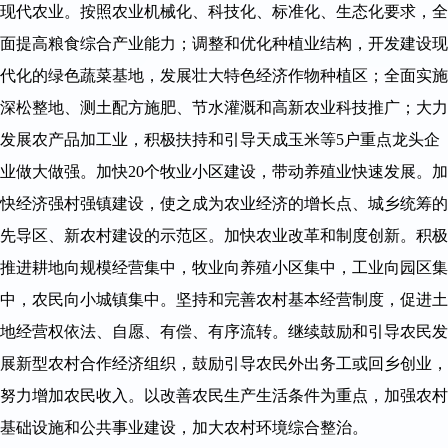
现代农业。按照农业机械化、科技化、标准化、生态化要求，全
面提高粮食综合产业能力；调整和优化种植业结构，开发建设现
代化的绿色蔬菜基地，发展壮大特色经济作物种植区；全面实施
深松整地、测土配方施肥、节水灌溉和高新农业科技推广；大力
发展农产品加工业，积极扶持和引导天成玉米等5户重点龙头企
业做大做强。加快20个牧业小区建设，带动养殖业快速发展。加
快经济强村强镇建设，使之成为农业经济的增长点、城乡统筹的
先导区、新农村建设的示范区。加快农业改革和制度创新。积极
推进耕地向规模经营集中，牧业向养殖小区集中，工业向园区集
中，农民向小城镇集中。坚持和完善农村基本经营制度，促进土
地经营权依法、自愿、有偿、有序流转。继续鼓励和引导农民发
展新型农村合作经济组织，鼓励引导农民外出务工或回乡创业，
努力增加农民收入。以改善农民生产生活条件为重点，加强农村
基础设施和公共事业建设，加大农村环境综合整治。