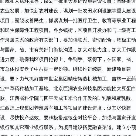
面貌和人居环境等，谋划一批重大基础设施建设项目；围绕推进
农业发展，加快新农村建设，谋划一批农田水利设施等重大建设
项目；围绕改善民生，抓紧谋划一批医疗卫生、教育等事业工程
和民生保障性工程项目。各乡镇街，区项目开发办和与上级有工
作隶属关系的政府有关部门，要加强联系、密切配合，积极主动
与国家、省、市有关部门衔接沟通，加大对接力度，加大工作跟
进力度，确保我区项目抢得上、争到手、落得下，在国家、省、
市总体投资盘子中占据一定份额。继续推进续建、新建项目建
设。要下力气抓好吉林世宝集团精密铸造机械加工、吉林一正药
业中草药种植加工基地、北京巨润农业科技集团功能性大豆蛋白
肽、江西省科学院与四平天成玉米合作开发的L-乳酸和聚乳酸、
江西煌上煌集团养殖屠宰加工等项目的建设进度，促其尽快建
设、尽快投产达效。要积极搭建银企对接平台，加强与国家开发
银行和其它商业银行联系，为项目建设拓宽融资渠道。建立小额