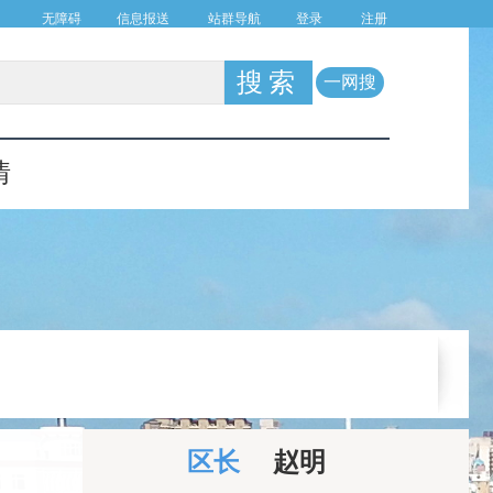
无障碍
信息报送
站群导航
登录
注册
一网搜
情
区长
赵明