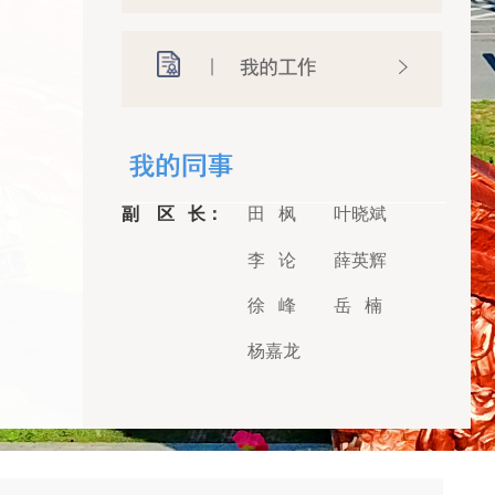
副 区 长：
田 枫
叶晓斌
李 论
薛英辉
徐 峰
岳 楠
杨嘉龙