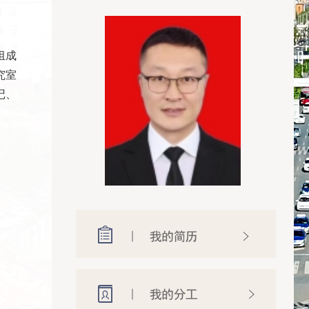
组成
究室
记、