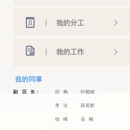
副 区 长：
田 枫
叶晓斌
李 论
薛英辉
徐 峰
岳 楠