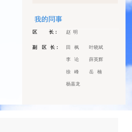
区 长：
赵 明
副 区 长：
田 枫
叶晓斌
李 论
薛英辉
徐 峰
岳 楠
杨嘉龙