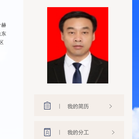
叶赫
铁东
区