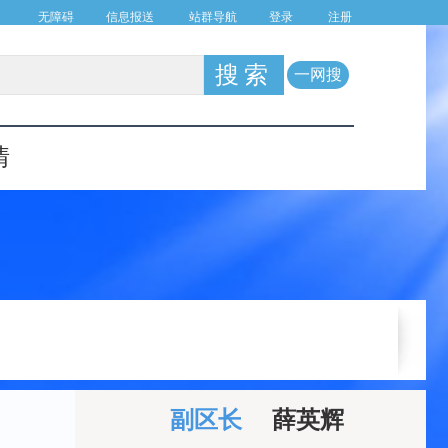
无障碍
信息报送
站群导航
登录
注册
一网搜
情
副区长
薛英辉