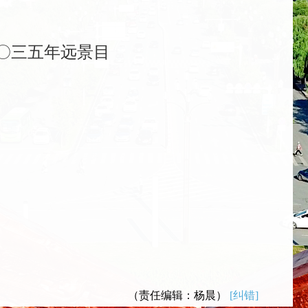
〇三五年远景目
（责任编辑：杨晨）
[纠错]