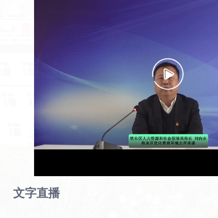
首页
>
互动
>
在线访谈
>
铁东区营商环境公开承诺——区人力资源
嘉宾：
区人力资源和社会
和社会保障局
保障局局长·刘向永
时间：
2023-03-22
摘要：
按照全区“优化营商
环境，转变工作作风，加快
项目建设”大会要求，为打造
一流营商环境,推进铁东区高
质量发展，铁东区人力资源
和社会保障局就做好本职工
作承诺如下
文字直播