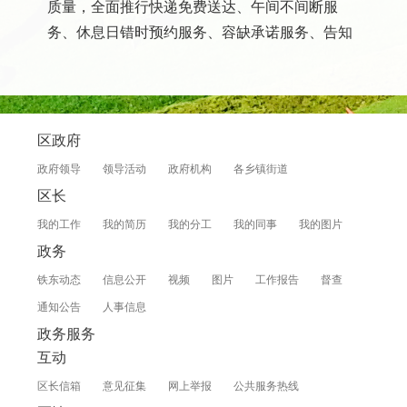
质量，全面推行快递免费送达、午间不间断服
务、休息日错时预约服务、容缺承诺服务、告知
承诺服务、上门服务、延时服务、领办代办服
务、一次性告知服务、首办负责服务等各项便民
举措。
区政府
4.彰显执法温度。坚持法理情相融执法理
念，慎用处罚措施，对没有产生重大安全事故风
政府领导
领导活动
政府机构
各乡镇街道
险、没有严重危害人民群众利益的违法行为，实
区长
行第一次告知、第二次严肃批评、第三次顶格处
我的工作
我的简历
我的分工
我的同事
我的图片
罚，留足整改时间空间，让企业真正感受到“有温
政务
度的执法”。
铁东动态
信息公开
视频
图片
工作报告
督查
5.深化执法备案改革。对市场主体的所有行
通知公告
人事信息
政检查使用“行政检查执法备案智能管理系统”，
政务服务
做到“事前备案、手机亮证、扫码迎检、事后评
互动
价”;严格执行《重大行政处罚营商环境审查备案
区长信箱
意见征集
网上举报
公共服务热线
和投诉争议案件联席会议审查机制》,对市场主体